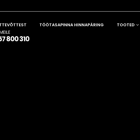
TTEVÕTTEST
TÖÖTASAPINNA HINNAPÄRING
TOOTED
MEILE
57 800 310